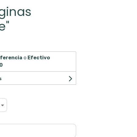
ginas
e"
ferencia
o
Efectivo
0
s