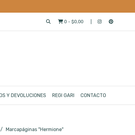
0
-
$0,00
OS Y DEVOLUCIONES
REGI GARI
CONTACTO
Marcapáginas "Hermione"