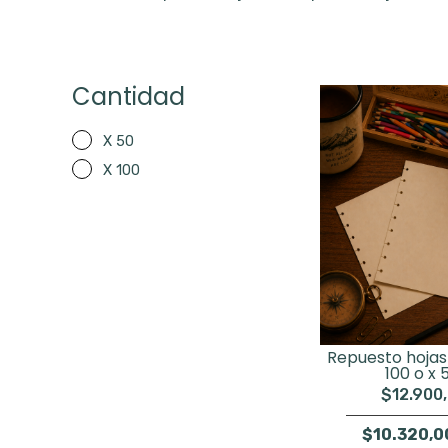
Cantidad
X 50
X 100
Repuesto hojas 
100 o x 
$12.900
$10.320,0