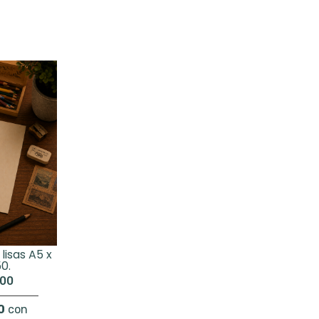
lisas A5 x
50.
,00
0
con