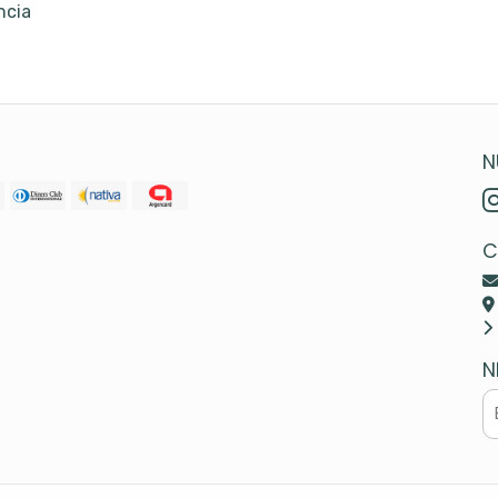
ncia
N
C
N