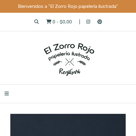
Bienvenidos a "El Zorro Rojo papelería ilustrada"
0
-
$0,00