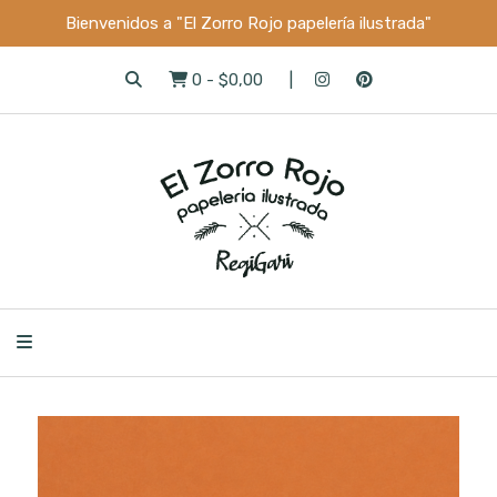
Bienvenidos a "El Zorro Rojo papelería ilustrada"
0
-
$0,00