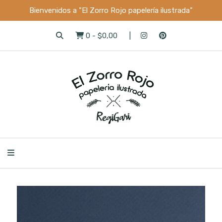
Bienvenidos a "El Zorro Rojo papelería ilustrada"
0
-
$0,00