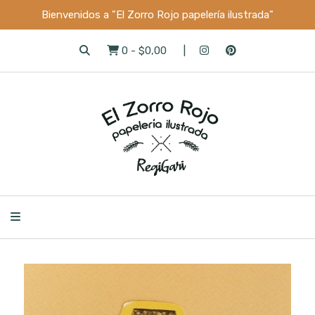
Bienvenidos a "El Zorro Rojo papelería ilustrada"
0
-
$0,00