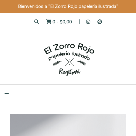
Bienvenidos a "El Zorro Rojo papelería ilustrada"
0
-
$0,00