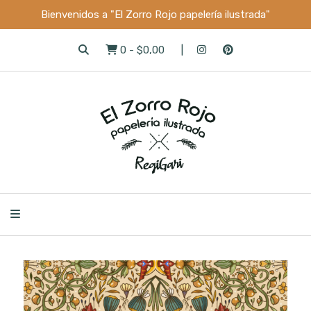
Bienvenidos a "El Zorro Rojo papelería ilustrada"
0
-
$0,00